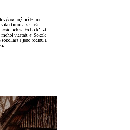
oli významnými členmi
 sokoliarom a z starých
kostoloch za čo ho kňazi
k mohol vlastniť aj Sokola
 sokoliara a jeho rodinu a
va.