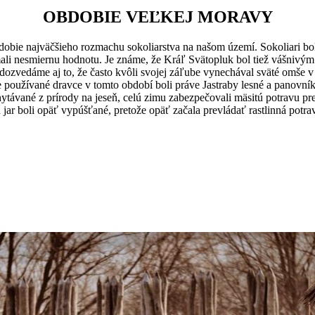
OBDOBIE VEĽKEJ MORAVY
dobie najväčšieho rozmachu sokoliarstva na našom území. Sokoliari b
ali nesmiernu hodnotu. Je známe, že Kráľ Svätopluk bol tiež vášnivým
ozvedáme aj to, že často kvôli svojej záľube vynechával sväté omše v 
ie používané dravce v tomto období boli práve Jastraby lesné a panovní
távané z prírody na jeseň, celú zimu zabezpečovali mäsitú potravu pre
 jar boli opäť vypúšťané, pretože opäť začala prevládať rastlinná potra