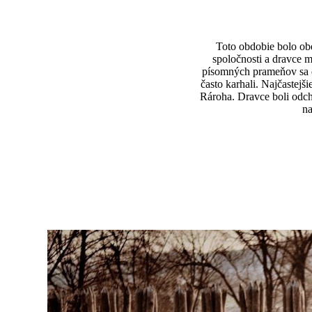
Toto obdobie bolo ob
spoločnosti a dravce m
písomných prameňov sa d
často karhali. Najčastejš
Rároha. Dravce boli odchy
na